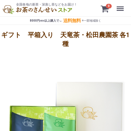
全国各地の新茶・深蒸し茶などをお届け！
Menu
0
送料無料
8000円
以上購入で→
※一部地域
除く
(税別)
ギフト 平箱入り 天竜茶・松田農園茶 各1
種