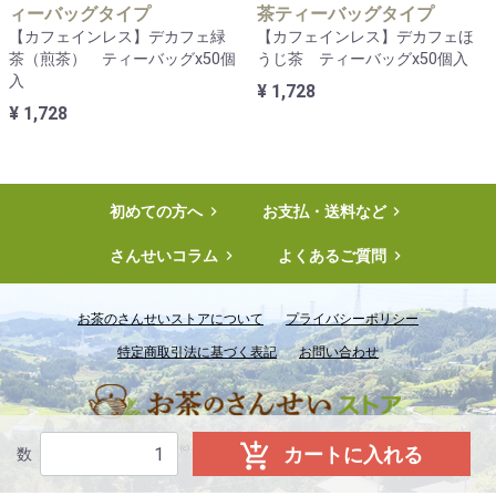
ィーバッグタイプ
茶ティーバッグタイプ
【カフェインレス】デカフェ緑
【カフェインレス】デカフェほ
茶（煎茶） ティーバッグx50個
うじ茶 ティーバッグx50個入
入
¥ 1,728
¥ 1,728
初めての方へ

お支払・送料など

さんせいコラム

よくあるご質問

お茶のさんせいストアについて
プライバシーポリシー
特定商取引法に基づく表記
お問い合わせ

カートに入れる
copyright (c) お茶のさんせいストア all rights reserved.
数