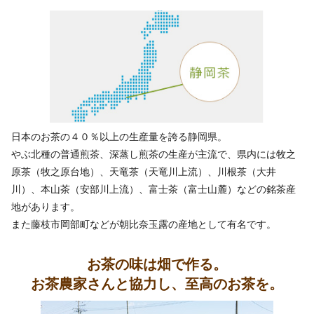
日本のお茶の４０％以上の生産量を誇る静岡県。
やぶ北種の普通煎茶、深蒸し煎茶の生産が主流で、県内には牧之
原茶（牧之原台地）、天竜茶（天竜川上流）、川根茶（大井
川）、本山茶（安部川上流）、富士茶（富士山麓）などの銘茶産
地があります。
また藤枝市岡部町などが朝比奈玉露の産地として有名です。
お茶の味は畑で作る。
お茶農家さんと協力し、至高のお茶を。