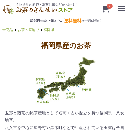
全国各地の新茶・深蒸し茶などをお届け！
Menu
0
送料無料
8000円
以上購入で→
※一部地域
除く
(税別)


全商品
お茶の産地で
福岡県
福岡県産のお茶
玉露と煎茶の銘茶産地として名高く古い歴史を持つ福岡県、八女
地区。
八女市を中心に星野村や黒木町などで生産されている玉露は全国