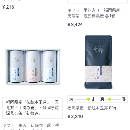
¥ 216
ギフト 平箱入り 福岡県産・
天竜茶・鹿児島県産 各1種
¥ 8,424
渋甘
爽香
福岡県産『伝統本玉露』・天
竜茶『手摘み蒼』・静岡県産
福岡県産 伝統本玉露 80g
深蒸し茶『初摘み』
¥ 3,240
ギフト 缶入 伝統本玉露・手