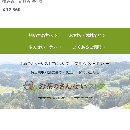
摘み蒼・初摘み 各1種
¥ 12,960
初めての方へ

お支払・送料など

さんせいコラム

よくあるご質問

お茶のさんせいストアについて
プライバシーポリシー
特定商取引法に基づく表記
お問い合わせ
copyright (c) お茶のさんせいストア all rights reserved.