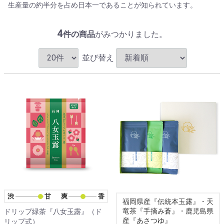
生産量の約半分を占め日本一であることが知られています。
4
件の商品
がみつかりました。
並び替え
渋甘
爽香
福岡県産『伝統本玉露』・天
竜茶『手摘み蒼』・鹿児島県
ドリップ緑茶『八女玉露』（ド
産『あさつゆ』
リップ式）