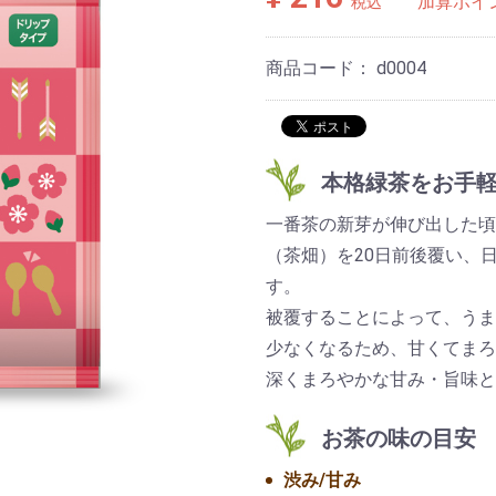
加算ポイ
税込
商品コード：
d0004
本格緑茶をお手軽
一番茶の新芽が伸び出した頃
（茶畑）を20日前後覆い、
す。
被覆することによって、うま
少なくなるため、甘くてまろ
深くまろやかな甘み・旨味と
お茶の味の目安
渋み/甘み