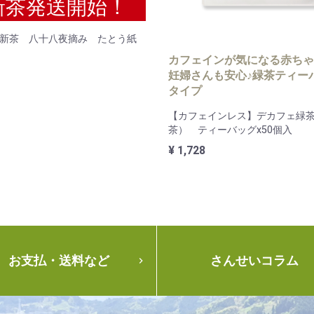
新茶発送開始！
6年新茶 八十八夜摘み たとう紙
カフェインが気になる赤ちゃ
妊婦さんも安心♪緑茶ティー
タイプ
【カフェインレス】デカフェ緑
茶） ティーバッグx50個入
¥ 1,728
お支払・送料など
さんせいコラム
