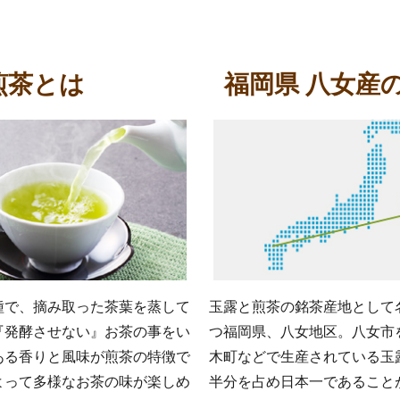
煎茶とは
福岡県 八女産
種で、摘み取った茶葉を蒸して
玉露と煎茶の銘茶産地として
『発酵させない』お茶の事をい
つ福岡県、八女地区。八女市
ある香りと風味が煎茶の特徴で
木町などで生産されている玉
よって多様なお茶の味が楽しめ
半分を占め日本一であること