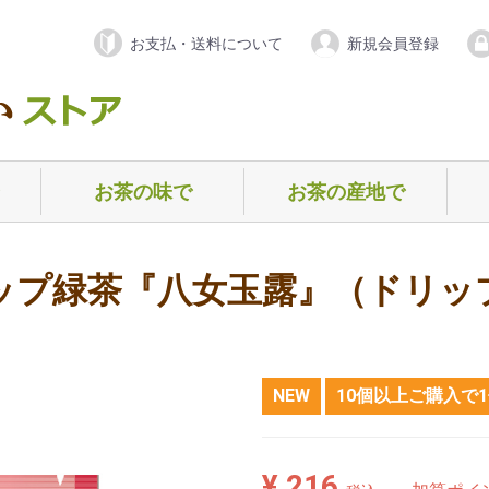
お支払・送料について
新規会員登録
お茶の味で
お茶の産地で
）
）
）
ー
）
ノンカフェイン（デカフェ）
甘めのお茶
渋めのお茶
香ばしめのお茶
爽やかめのお茶
静岡県
三重県
京都府
福岡県
鹿児島県
佐賀県
ブレンド
ギ
初
お
ップ緑茶『八女玉露』（ドリッ
NEW
10個以上ご購入で
¥ 216