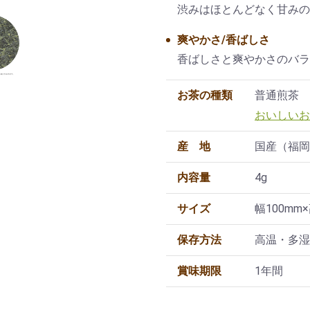
渋みはほとんどなく甘みの
爽やかさ/香ばしさ
香ばしさと爽やかさのバラ
お茶の種類
普通煎茶
おいしいお
産地
国産（福岡
内容量
4g
サイズ
幅100mm
保存方法
高温・多湿
賞味期限
1年間