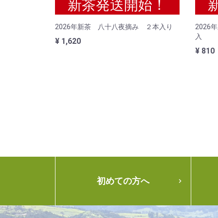
新茶発送開始！
2026年新茶 八十八夜摘み ２本入り
202
入
¥ 1,620
¥ 810
初めての方へ
