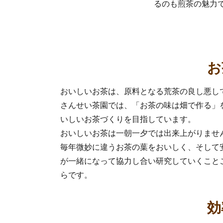
るのも煎茶の魅力
お
効