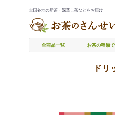
全国各地の新茶・深蒸し茶などをお届け！
全商品一覧
お茶の種類で
深蒸し煎茶
普通煎茶
玄米茶
焙茶（ほうじ茶
粉茶
玉緑茶（ぐり茶
茎茶（くきちゃ
芽茶（めちゃ）
麦茶
フレーバーティ
冷茶（水出し茶
その他
ドリ