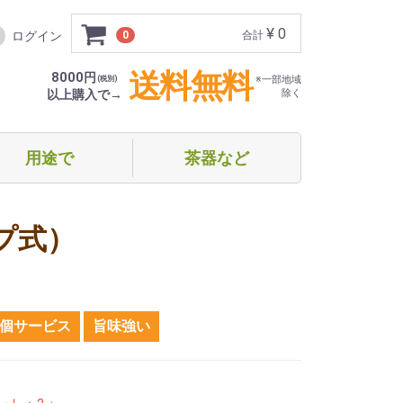
¥ 0
ログイン
0
合計
送料無料
8000円
(税別)
※一部地域
以上購入で→
除く
用途で
茶器など
フト・贈り物
めての方向け
家でほっこり
オフィス等で（ティーバッグ）
オフィス等で（スティックタイプ）
オフィス等で（ドリップタイプ）
急須・ボトル
湯呑み・グラス
プ式）
1個サービス
旨味強い