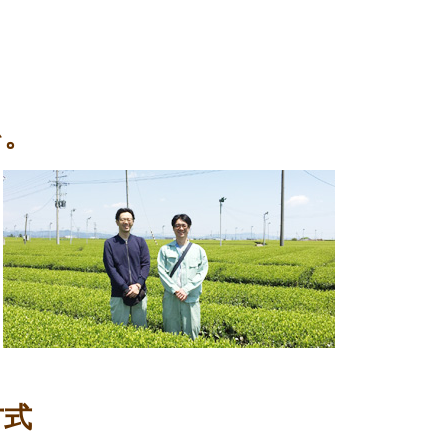
を。
方式