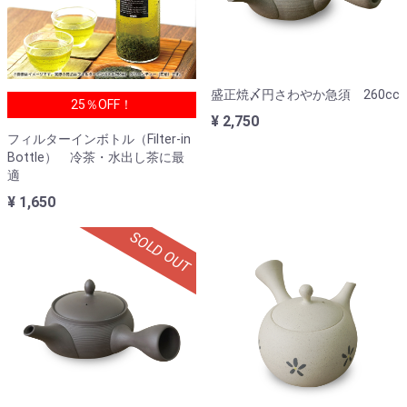
盛正焼〆円さわやか急須 260cc
25％OFF！
¥ 2,750
フィルターインボトル（Filter-in
Bottle） 冷茶・水出し茶に最
適
¥ 1,650
SOLD OUT