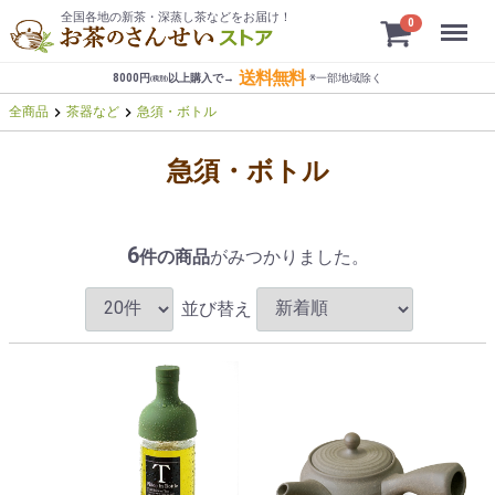
全国各地の新茶・深蒸し茶などをお届け！
Menu
0
送料無料
8000円
以上購入で→
※一部地域
除く
(税別)


全商品
茶器など
急須・ボトル
急須・ボトル
6
件の商品
がみつかりました。
並び替え