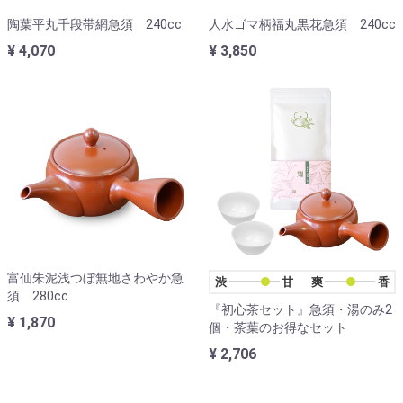
陶葉平丸千段帯網急須 240cc
人水ゴマ柄福丸黒花急須 240cc
¥ 4,070
¥ 3,850
富仙朱泥浅つぼ無地さわやか急
渋甘
爽香
須 280cc
『初心茶セット』急須・湯のみ2
¥ 1,870
個・茶葉のお得なセット
¥ 2,706