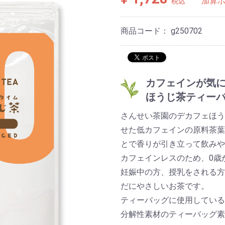
加算
税込
商品コード：
g250702
カフェインが気
ほうじ茶ティー
さんせい茶園のデカフェほう
せた低カフェインの原料茶葉
とで香りが引き立って飲みや
カフェインレスのため、0歳
妊娠中の方、授乳をされる方
だにやさしいお茶です。
ティーバッグに使用している
分解性素材のティーバッグ