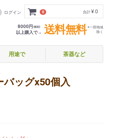
¥ 0
ログイン
0
合計
送料無料
8000円
(税別)
※一部地域
以上購入で→
除く
用途で
茶器など
フト・贈り物
めての方向け
家でほっこり
オフィス等で（ティーバッグ）
オフィス等で（スティックタイプ）
オフィス等で（ドリップタイプ）
急須・ボトル
湯呑み・グラス
バッグx50個入