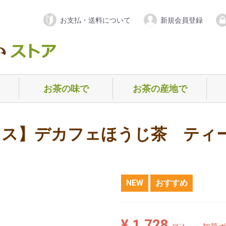
お支払・送料について
新規会員登録
お茶の味で
お茶の産地で
）
）
）
ー
）
ノンカフェイン（デカフェ）
甘めのお茶
渋めのお茶
香ばしめのお茶
爽やかめのお茶
静岡県
三重県
京都府
福岡県
鹿児島県
佐賀県
ブレンド
ギ
初
お
ス】デカフェほうじ茶 ティー
NEW
おすすめ
¥ 1,728