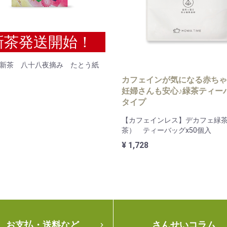
新茶発送開始！
6年新茶 八十八夜摘み たとう紙
カフェインが気になる赤ちゃ
妊婦さんも安心♪緑茶ティー
タイプ
【カフェインレス】デカフェ緑
茶） ティーバッグx50個入
¥ 1,728
お支払・送料など
さんせいコラム
