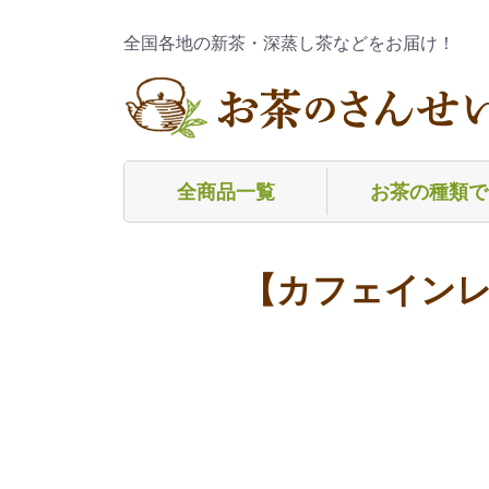
全国各地の新茶・深蒸し茶などをお届け！
全商品一覧
お茶の種類で
深蒸し煎茶
普通煎茶
玄米茶
焙茶（ほうじ茶
粉茶
玉緑茶（ぐり茶
茎茶（くきちゃ
芽茶（めちゃ）
麦茶
フレーバーティ
冷茶（水出し茶
その他
【カフェインレ