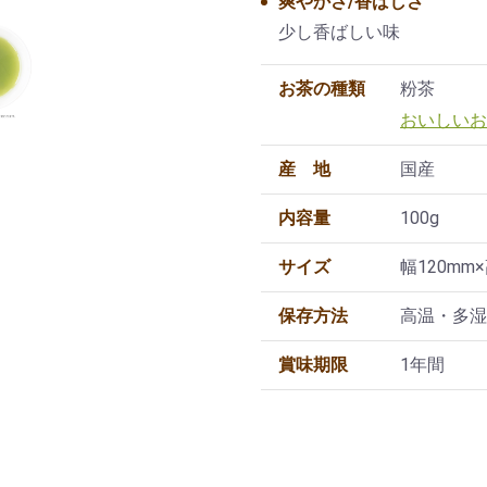
爽やかさ/香ばしさ
少し香ばしい味
お茶の種類
粉茶
おいしいお
産地
国産
内容量
100g
サイズ
幅120mm
保存方法
高温・多湿
賞味期限
1年間