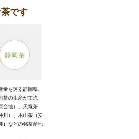
お茶です
産量を誇る静岡県。
煎茶の生産が主流
原台地）、天竜茶
井川）、本山茶（安
麓）などの銘茶産地