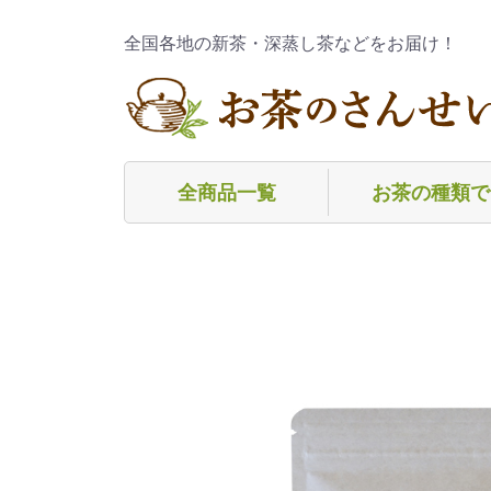
全国各地の新茶・深蒸し茶などをお届け！
全商品一覧
お茶の種類で
深蒸し煎茶
普通煎茶
玄米茶
焙茶（ほうじ茶
粉茶
玉緑茶（ぐり茶
茎茶（くきちゃ
芽茶（めちゃ）
麦茶
フレーバーティ
冷茶（水出し茶
その他