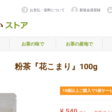
お支払・送料について
新規会員登録
お茶の味で
お茶の産地で
）
）
）
ー
）
ノンカフェイン（デカフェ）
甘めのお茶
渋めのお茶
香ばしめのお茶
爽やかめのお茶
静岡県
三重県
京都府
福岡県
鹿児島県
佐賀県
ブレンド
ギ
初
お
粉茶『花こまり』100g
10個以上ご購入で1個サー
¥ 540