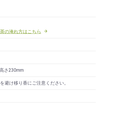
茶の淹れ方はこちら

×高さ230mm
を避け移り香にご注意ください。