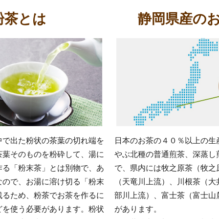
粉茶とは
静岡県産の
中で出た粉状の茶葉の切れ端を
日本のお茶の４０％以上の生
茶葉そのものを粉砕して、湯に
やぶ北種の普通煎茶、深蒸し
作る「粉末茶」とは別物で、あ
で、県内には牧之原茶（牧之
なので、お湯に溶け切る「粉末
（天竜川上流）、川根茶（大
残るため、粉茶でお茶を作るに
部川上流）、富士茶（富士山
どを使う必要があります。粉状
があります。