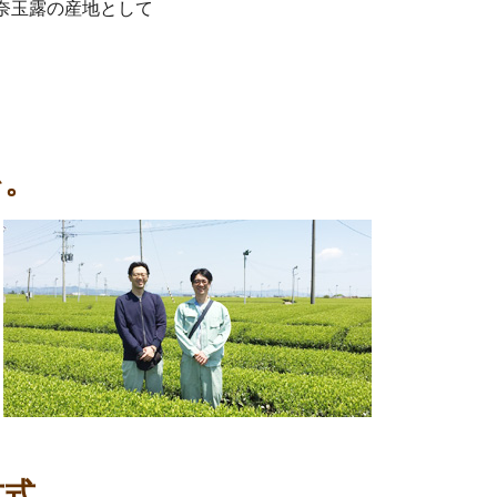
奈玉露の産地として
を。
方式