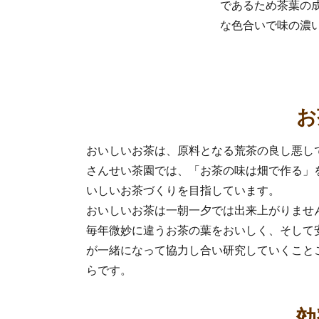
であるため茶葉の
な色合いで味の濃
お
効