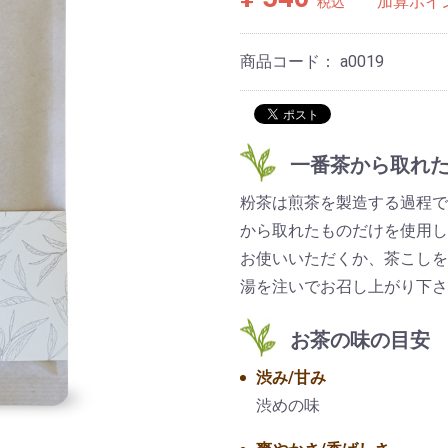
加算ポイ
税込
商品コード：
a0019
一番茶から取れ
粉茶は煎茶を製造する過程で
から取れたものだけを使用し
お使いいただくか、茶こしを
湯を注いでお召し上がり下さ
お茶の味の目安
渋み/甘み
渋めの味