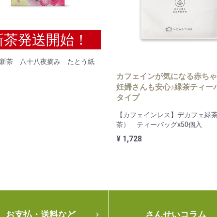
新茶発送開始！
6年新茶 八十八夜摘み たとう紙
カフェインが気になる赤ちゃ
妊婦さんも安心♪緑茶ティー
タイプ
【カフェインレス】デカフェ緑
茶） ティーバッグx50個入
¥ 1,728
お支払・送料など
さんせいコラム
