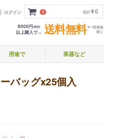
¥ 0
ログイン
0
合計
送料無料
8000円
(税別)
※一部地域
以上購入で→
除く
用途で
茶器など
フト・贈り物
めての方向け
家でほっこり
オフィス等で（ティーバッグ）
オフィス等で（スティックタイプ）
オフィス等で（ドリップタイプ）
急須・ボトル
湯呑み・グラス
ーバッグx25個入